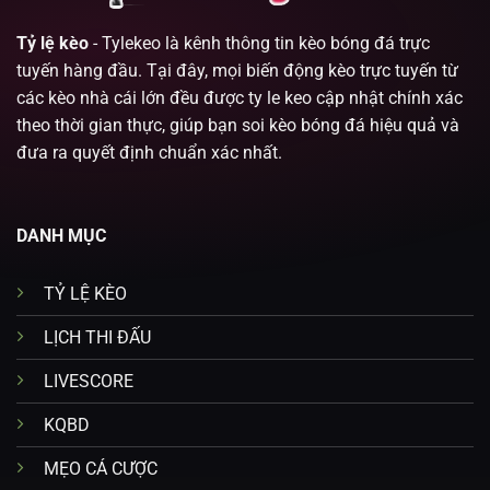
Tỷ lệ kèo
- Tylekeo là kênh thông tin kèo bóng đá trực
tuyến hàng đầu. Tại đây, mọi biến động kèo trực tuyến từ
các kèo nhà cái lớn đều được ty le keo cập nhật chính xác
theo thời gian thực, giúp bạn soi kèo bóng đá hiệu quả và
đưa ra quyết định chuẩn xác nhất.
DANH MỤC
TỶ LỆ KÈO
LỊCH THI ĐẤU
LIVESCORE
KQBD
MẸO CÁ CƯỢC