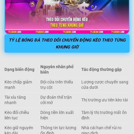
TỶ LỆ BÓNG ĐÁ THEO DÕI CHUYỂN ĐỘNG KÈO THEO TỪNG
KHUNG GIỜ
Nguyên nhân phổ
Dạng biến động
Tác động thường gặp
biến
Kèo chấp giảm
Đội cửa trên thiếu
Lượng cược chuyển sang
mạnh
trụ cột
cửa dưới
Tài xỉu tăng
Dự đoán thế trận
Thị trường ưu tiên kèo tài
nhanh
cởi mở
Kèo đổi chiều
Dòng tiền lớn xuất
Tâm lý thị trường mất ổn
liên tục
hiện
định
Kèo giữ nguyên
Thông tin lực lượng
Nhà cái hạn chế rủi ro
kéo dài
ổn định
giao dịch