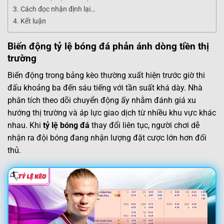
Cách đọc nhận định lại…
Kết luận
Biến động tỷ lệ bóng đá phản ánh dòng tiền thị
trường
Biến động trong bảng kèo thường xuất hiện trước giờ thi
đấu khoảng ba đến sáu tiếng với tần suất khá dày. Nhà
phân tích theo dõi chuyển động ấy nhằm đánh giá xu
hướng thị trường và áp lực giao dịch từ nhiều khu vực khác
nhau. Khi
tỷ lệ bóng đá
thay đổi liên tục, người chơi dễ
nhận ra đội bóng đang nhận lượng đặt cược lớn hơn đối
thủ.