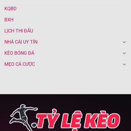
Dự
Kèo
KQBD
Đoán
Tỷ
Lệ
BXH
Nhanh,
Chuẩn
LỊCH THI ĐẤU
NHÀ CÁI UY TÍN
KÈO BÓNG ĐÁ
MẸO CÁ CƯỢC