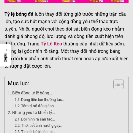
Tỷ lệ bóng đá
luôn thay đổi từng giờ trước những trận cầu
lớn, tạo sức hút mạnh với cộng đồng yêu thể thao trực
tuyến. Nhiều người chơi theo dõi sát biến động kèo nhằm
đánh giá phong độ, lực lượng và dòng tiền xuất hiện trên
thị trường. Trang
Tỷ Lệ Kèo
thường cập nhật dữ liệu sớm,
→
mang lại góc nhìn rõ ràng. Một thay đổi nhỏ trong bảng
Index
kèo đôi khi phản ánh chiến thuật mới hoặc áp lực xuất hiện
từ lượng đặt cược lớn.
Mục lục:
Biến động tỷ lệ bóng…
Dòng tiền lớn thường tác…
Tâm lý số đông ảnh…
Những yếu tố khiến tỷ…
Đội hình ra sân tạo…
Thời tiết ảnh hướng gây…
Tin nội bộ khiến thị…