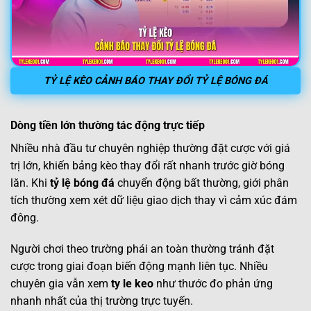
TỶ LỆ KÈO CẢNH BÁO THAY ĐỔI TỶ LỆ BÓNG ĐÁ
Dòng tiền lớn thường tác động trực tiếp
Nhiều nhà đầu tư chuyên nghiệp thường đặt cược với giá
trị lớn, khiến bảng kèo thay đổi rất nhanh trước giờ bóng
lăn. Khi
tỷ lệ bóng đá
chuyển động bất thường, giới phân
tích thường xem xét dữ liệu giao dịch thay vì cảm xúc đám
đông.
Người chơi theo trường phái an toàn thường tránh đặt
cược trong giai đoạn biến động mạnh liên tục. Nhiều
chuyên gia vẫn xem
ty le keo
như thước đo phản ứng
nhanh nhất của thị trường trực tuyến.