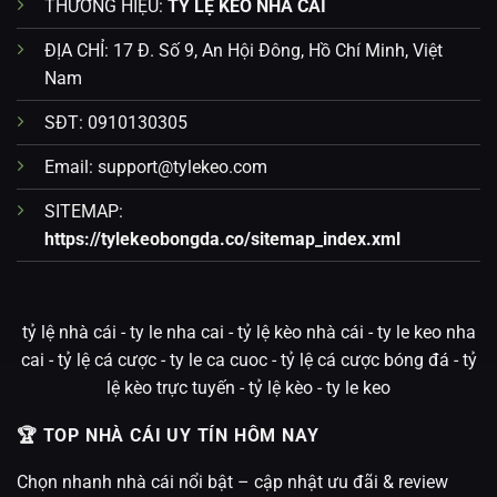
THƯƠNG HIỆU:
TỶ LỆ KÈO NHÀ CÁI
ĐỊA CHỈ: 17 Đ. Số 9, An Hội Đông, Hồ Chí Minh, Việt
Nam
SĐT: 0910130305
Email:
support@tylekeo.com
SITEMAP:
https://tylekeobongda.co/sitemap_index.xml
tỷ lệ nhà cái - ty le nha cai - tỷ lệ kèo nhà cái - ty le keo nha
cai - tỷ lệ cá cược - ty le ca cuoc - tỷ lệ cá cược bóng đá - tỷ
lệ kèo trực tuyến - tỷ lệ kèo - ty le keo
🏆️ TOP NHÀ CÁI UY TÍN HÔM NAY
Chọn nhanh nhà cái nổi bật – cập nhật ưu đãi & review