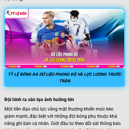
TỶ LỆ BÓNG ĐÁ DỮ LIỆU PHONG ĐỘ VÀ LỰC LƯỢNG TRƯỚC
TRẬN
Đội hình ra sân tạo ảnh hưởng lớn
Một tiền đạo chủ lực vắng mặt thường khiến mức kèo
giảm mạnh, đặc biệt với những đội bóng phụ thuộc khả
năng ghi bàn cá nhân. Giới đầu tư theo dõi sát thông báo