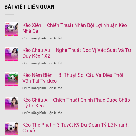
BÀI VIẾT LIÊN QUAN
Kèo Xiên – Chiến Thuật Nhân Bội Lợi Nhuận Kèo
Nhà Cái
Chức năng bình luận bị tắt
ở
Kèo
Xiên
Kèo Châu Âu – Nghệ Thuật Đọc Vị Xác Suất Và Tư
–
Duy Kèo 1X2
Chiến
Chức năng bình luận bị tắt
ở
Thuật
Kèo
Nhân
Châu
Kèo Ném Biên – Bí Thuật Soi Cầu Và Điều Phối
Bội
Âu
Lợi
Vốn Tại Tylekeo
–
Nhuận
Chức năng bình luận bị tắt
ở
Nghệ
Kèo
Kèo
Thuật
Nhà
Ném
Kèo Châu Á – Chiến Thuật Chinh Phục Cược Chấp
Đọc
Cái
Biên
Vị
Tỷ Lệ Kèo
–
Xác
Chức năng bình luận bị tắt
ở
Bí
Suất
Kèo
Thuật
Và
Châu
Kèo Thẻ Phạt – 3 Tuyệt Kỹ Dự Đoán Tỷ Lệ Nhanh,
Soi
Tư
Á
Cầu
Chuẩn
Duy
–
Và
Kèo