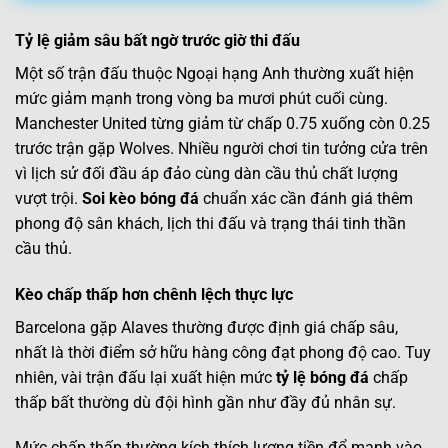
Tỷ lệ giảm sâu bất ngờ trước giờ thi đấu
Một số trận đấu thuộc Ngoại hạng Anh thường xuất hiện
mức giảm mạnh trong vòng ba mươi phút cuối cùng.
Manchester United từng giảm từ chấp 0.75 xuống còn 0.25
trước trận gặp Wolves. Nhiều người chơi tin tưởng cửa trên
vì lịch sử đối đầu áp đảo cùng dàn cầu thủ chất lượng
vượt trội.
Soi kèo bóng đá
chuẩn xác cần đánh giá thêm
phong độ sân khách, lịch thi đấu và trạng thái tinh thần
cầu thủ.
Kèo chấp thấp hơn chênh lệch thực lực
Barcelona gặp Alaves thường được định giá chấp sâu,
nhất là thời điểm sở hữu hàng công đạt phong độ cao. Tuy
nhiên, vài trận đấu lại xuất hiện mức
tỷ lệ bóng đá
chấp
thấp bất thường dù đội hình gần như đầy đủ nhân sự.
Mức chấp thấp thường kích thích lượng tiền đổ mạnh vào