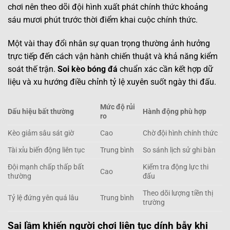
chơi nên theo dõi đội hình xuất phát chính thức khoảng
sáu mươi phút trước thời điểm khai cuộc chính thức.
Một vài thay đổi nhân sự quan trọng thường ảnh hưởng
trực tiếp đến cách vận hành chiến thuật và khả năng kiểm
soát thế trận.
Soi kèo bóng đá
chuẩn xác cần kết hợp dữ
liệu và xu hướng điều chỉnh tỷ lệ xuyên suốt ngày thi đấu.
Mức độ rủi
Dấu hiệu bất thường
Hành động phù hợp
ro
Kèo giảm sâu sát giờ
Cao
Chờ đội hình chính thức
Tài xỉu biến động liên tục
Trung bình
So sánh lịch sử ghi bàn
Đội mạnh chấp thấp bất
Kiểm tra động lực thi
Cao
thường
đấu
Theo dõi lượng tiền thị
Tỷ lệ đứng yên quá lâu
Trung bình
trường
Sai lầm khiến người chơi liên tục dính bẫy khi