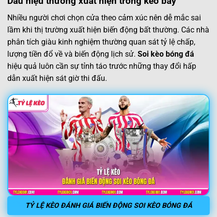
Dấu hiệu thường xuất hiện trong kèo bẫy
Nhiều người chơi chọn cửa theo cảm xúc nên dễ mắc sai
lầm khi thị trường xuất hiện biến động bất thường. Các nhà
phân tích giàu kinh nghiệm thường quan sát tỷ lệ chấp,
lượng tiền đổ về và biến động lịch sử.
Soi kèo bóng đá
hiệu quả luôn cần sự tỉnh táo trước những thay đổi hấp
dẫn xuất hiện sát giờ thi đấu.
TỶ LỆ KÈO ĐÁNH GIÁ BIẾN ĐỘNG SOI KÈO BÓNG ĐÁ