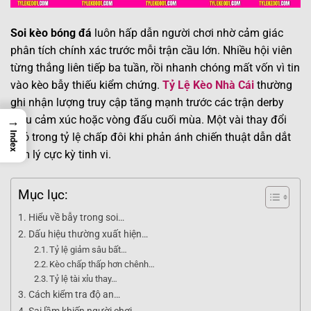
Soi kèo bóng đá
luôn hấp dẫn người chơi nhờ cảm giác
phân tích chính xác trước mỗi trận cầu lớn. Nhiều hội viên
từng thắng liên tiếp ba tuần, rồi nhanh chóng mất vốn vì tin
vào kèo bẫy thiếu kiểm chứng.
Tỷ Lệ Kèo Nhà Cái
thường
ghi nhận lượng truy cập tăng mạnh trước các trận derby
giàu cảm xúc hoặc vòng đấu cuối mùa. Một vài thay đổi
→
Index
nhỏ trong tỷ lệ chấp đôi khi phản ánh chiến thuật dẫn dắt
tâm lý cực kỳ tinh vi.
Mục lục:
Hiểu về bẫy trong soi…
Dấu hiệu thường xuất hiện…
Tỷ lệ giảm sâu bất…
Kèo chấp thấp hơn chênh…
Tỷ lệ tài xỉu thay…
Cách kiểm tra độ an…