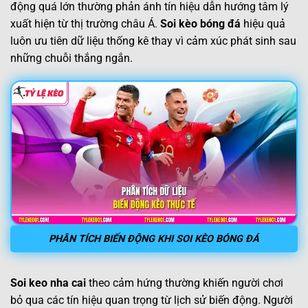
động quá lớn thường phản ánh tín hiệu dẫn hướng tâm lý
xuất hiện từ thị trường châu Á.
Soi kèo bóng đá
hiệu quả
luôn ưu tiên dữ liệu thống kê thay vì cảm xúc phát sinh sau
những chuỗi thắng ngắn.
PHÂN TÍCH BIẾN ĐỘNG KHI SOI KÈO BÓNG ĐÁ
Soi keo nha cai
theo cảm hứng thường khiến người chơi
bỏ qua các tín hiệu quan trọng từ lịch sử biến động. Người