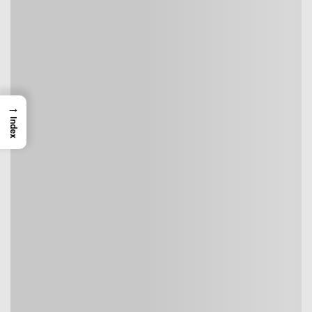
Tất cả trận đang live
→
Index