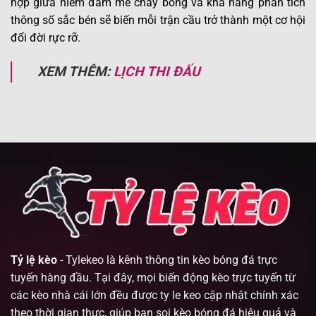
hợp giữa niềm đam mê cháy bỏng và khả năng phân tích
thông số sắc bén sẽ biến mỗi trận cầu trở thành một cơ hội
đổi đời rực rỡ.
XEM THÊM:
LỊCH THI ĐẤU
Tỷ lệ kèo
- Tylekeo là kênh thông tin kèo bóng đá trực
tuyến hàng đầu. Tại đây, mọi biến động kèo trực tuyến từ
các kèo nhà cái lớn đều được ty le keo cập nhật chính xác
theo thời gian thực, giúp bạn soi kèo bóng đá hiệu quả và