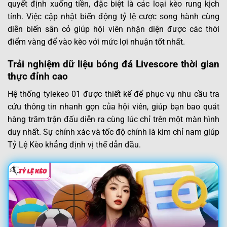
quyết định xuống tiền, đặc biệt là các loại kèo rung kịch
tính. Việc cập nhật biến động tỷ lệ cược song hành cùng
diễn biến sân cỏ giúp hội viên nhận diện được các thời
điểm vàng để vào kèo với mức lợi nhuận tốt nhất.
Trải nghiệm dữ liệu bóng đá Livescore thời gian
thực đỉnh cao
Hệ thống tylekeo 01 được thiết kế để phục vụ nhu cầu tra
cứu thông tin nhanh gọn của hội viên, giúp bạn bao quát
hàng trăm trận đấu diễn ra cùng lúc chỉ trên một màn hình
duy nhất. Sự chính xác và tốc độ chính là kim chỉ nam giúp
Tỷ Lệ Kèo khẳng định vị thế dẫn đầu.