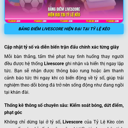
BẢNG ĐIỂM LIVESCORE HIỆN ĐẠI TẠI TỶ LỆ KÈO
Cập nhật tỷ số và diễn biến trận đấu chính xác từng giây
Mỗi bàn thắng, tấm thẻ phạt hay tình huống thay người
đều được hệ thống
Livescore
ghi nhận và hiển thị ngay lập
tức. Bạn sẽ nhận được thông báo rung hoặc âm thanh
cảnh báo tức thì ngay khi có biến động về tỷ số, giúp trải
nghiệm theo dõi bóng đá trở nên sống động như đang ngồi
tại khán đài.
Thống kê thông số chuyên sâu: Kiểm soát bóng, dứt điểm,
phạt góc
Không chỉ dừng lại ở tỷ số,
Livescore
của Tỷ Lệ Kèo còn