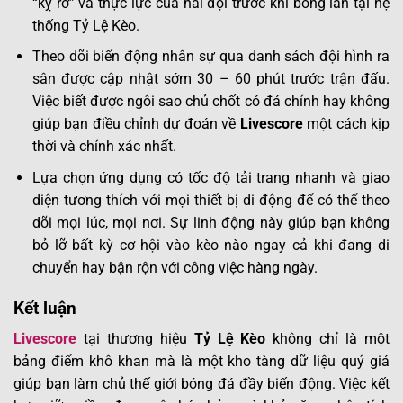
“kỵ rơ” và thực lực của hai đội trước khi bóng lăn tại hệ
thống Tỷ Lệ Kèo.
Theo dõi biến động nhân sự qua danh sách đội hình ra
sân được cập nhật sớm 30 – 60 phút trước trận đấu.
Việc biết được ngôi sao chủ chốt có đá chính hay không
giúp bạn điều chỉnh dự đoán về
Livescore
một cách kịp
thời và chính xác nhất.
Lựa chọn ứng dụng có tốc độ tải trang nhanh và giao
diện tương thích với mọi thiết bị di động để có thể theo
dõi mọi lúc, mọi nơi. Sự linh động này giúp bạn không
bỏ lỡ bất kỳ cơ hội vào kèo nào ngay cả khi đang di
chuyển hay bận rộn với công việc hàng ngày.
Kết luận
Livescore
tại thương hiệu
Tỷ Lệ Kèo
không chỉ là một
bảng điểm khô khan mà là một kho tàng dữ liệu quý giá
giúp bạn làm chủ thế giới bóng đá đầy biến động. Việc kết