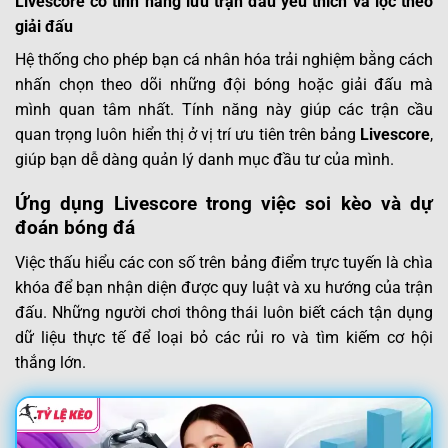
Livescore có tính năng lưu trận đấu yêu thích và lọc theo
giải đấu
Hệ thống cho phép bạn cá nhân hóa trải nghiệm bằng cách
nhấn chọn theo dõi những đội bóng hoặc giải đấu mà
mình quan tâm nhất. Tính năng này giúp các trận cầu
quan trọng luôn hiển thị ở vị trí ưu tiên trên bảng
Livescore
,
giúp bạn dễ dàng quản lý danh mục đầu tư của mình.
Ứng dụng Livescore trong việc soi kèo và dự
đoán bóng đá
Việc thấu hiểu các con số trên bảng điểm trực tuyến là chìa
khóa để bạn nhận diện được quy luật và xu hướng của trận
đấu. Những người chơi thông thái luôn biết cách tận dụng
dữ liệu thực tế để loại bỏ các rủi ro và tìm kiếm cơ hội
thắng lớn.