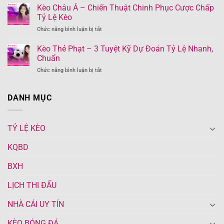
Ném
Kèo Châu Á – Chiến Thuật Chinh Phục Cược Chấp
Đọc
Cái
Biên
Vị
Tỷ Lệ Kèo
–
Xác
Chức năng bình luận bị tắt
ở
Bí
Suất
Kèo
Thuật
Và
Châu
Kèo Thẻ Phạt – 3 Tuyệt Kỹ Dự Đoán Tỷ Lệ Nhanh,
Soi
Tư
Á
Cầu
Chuẩn
Duy
–
Và
Kèo
Chức năng bình luận bị tắt
ở
Chiến
Điều
1X2
Kèo
Thuật
Phối
Thẻ
Chinh
Vốn
Phạt
DANH MỤC
Phục
Tại
–
Cược
Tylekeo
3
Chấp
Tuyệt
Tỷ
TỶ LỆ KÈO
Kỹ
Lệ
Dự
Kèo
KQBD
Đoán
Tỷ
Lệ
BXH
Nhanh,
Chuẩn
LỊCH THI ĐẤU
NHÀ CÁI UY TÍN
KÈO BÓNG ĐÁ