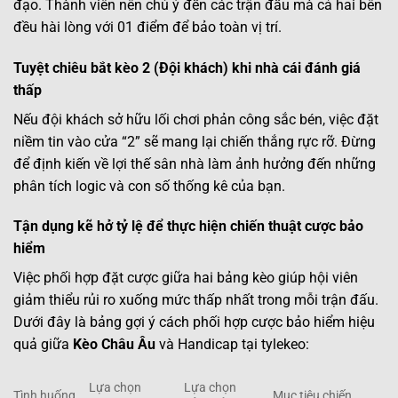
đạo. Thành viên nên chú ý đến các trận đấu mà cả hai bên
đều hài lòng với 01 điểm để bảo toàn vị trí.
Tuyệt chiêu bắt kèo 2 (Đội khách) khi nhà cái đánh giá
thấp
Nếu đội khách sở hữu lối chơi phản công sắc bén, việc đặt
niềm tin vào cửa “2” sẽ mang lại chiến thắng rực rỡ. Đừng
để định kiến về lợi thế sân nhà làm ảnh hưởng đến những
phân tích logic và con số thống kê của bạn.
Tận dụng kẽ hở tỷ lệ để thực hiện chiến thuật cược bảo
hiểm
Việc phối hợp đặt cược giữa hai bảng kèo giúp hội viên
giảm thiểu rủi ro xuống mức thấp nhất trong mỗi trận đấu.
Dưới đây là bảng gợi ý cách phối hợp cược bảo hiểm hiệu
quả giữa
Kèo Châu Âu
và Handicap tại tylekeo:
Lựa chọn
Lựa chọn
Tình huống
Mục tiêu chiến