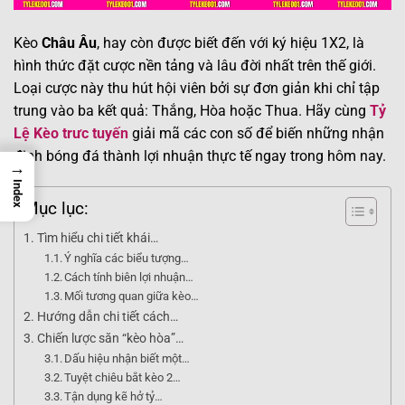
Kèo
Châu Âu
, hay còn được biết đến với ký hiệu 1X2, là
hình thức đặt cược nền tảng và lâu đời nhất trên thế giới.
Loại cược này thu hút hội viên bởi sự đơn giản khi chỉ tập
trung vào ba kết quả: Thắng, Hòa hoặc Thua. Hãy cùng
Tỷ
Lệ Kèo trưc tuyến
giải mã các con số để biến những nhận
định bóng đá thành lợi nhuận thực tế ngay trong hôm nay.
→
Index
Mục lục:
Tìm hiểu chi tiết khái…
Ý nghĩa các biểu tượng…
Cách tính biên lợi nhuận…
Mối tương quan giữa kèo…
Hướng dẫn chi tiết cách…
Chiến lược săn “kèo hòa”…
Dấu hiệu nhận biết một…
Tuyệt chiêu bắt kèo 2…
Tận dụng kẽ hở tỷ…