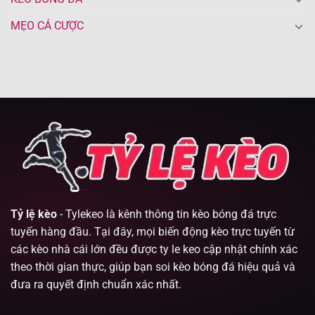
MẸO CÁ CƯỢC
Tỷ lệ kèo
- Tylekeo là kênh thông tin kèo bóng đá trực
tuyến hàng đầu. Tại đây, mọi biến động kèo trực tuyến từ
các kèo nhà cái lớn đều được ty le keo cập nhật chính xác
theo thời gian thực, giúp bạn soi kèo bóng đá hiệu quả và
đưa ra quyết định chuẩn xác nhất.