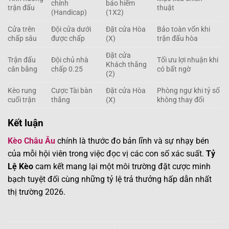
chính
bảo hiểm
trận đấu
thuật
(Handicap)
(1X2)
Cửa trên
Đội cửa dưới
Đặt cửa Hòa
Bảo toàn vốn khi
chấp sâu
được chấp
(X)
trận đấu hòa
Đặt cửa
Trận đấu
Đội chủ nhà
Tối ưu lợi nhuận khi
Khách thắng
cân bằng
chấp 0.25
có bất ngờ
(2)
Kèo rung
Cược Tài bàn
Đặt cửa Hòa
Phòng ngự khi tỷ số
cuối trận
thắng
(X)
không thay đổi
Kết luận
Kèo Châu Âu
chính là thước đo bản lĩnh và sự nhạy bén
của mỗi hội viên trong việc đọc vị các con số xác suất.
Tỷ
Lệ Kèo
cam kết mang lại một môi trường đặt cược minh
bạch tuyệt đối cùng những tỷ lệ trả thưởng hấp dẫn nhất
thị trường 2026.