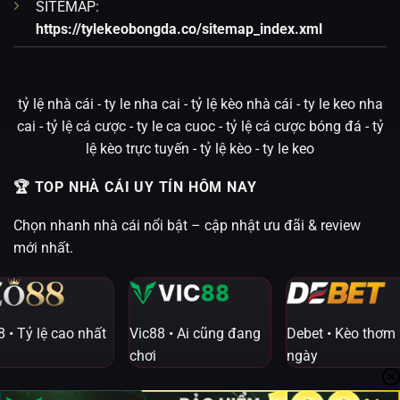
SITEMAP:
https://tylekeobongda.co/sitemap_index.xml
tỷ lệ nhà cái - ty le nha cai - tỷ lệ kèo nhà cái - ty le keo nha
cai - tỷ lệ cá cược - ty le ca cuoc - tỷ lệ cá cược bóng đá - tỷ
lệ kèo trực tuyến - tỷ lệ kèo - ty le keo
🏆️ TOP NHÀ CÁI UY TÍN HÔM NAY
Chọn nhanh nhà cái nổi bật – cập nhật ưu đãi & review
mới nhất.
 • Tỷ lệ cao nhất
Vic88 • Ai cũng đang
Debet • Kèo thơm
chơi
ngày