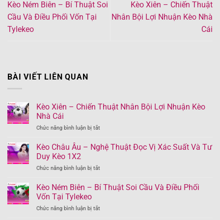
Kèo Ném Biên – Bí Thuật Soi
Kèo Xiên – Chiến Thuật
Cầu Và Điều Phối Vốn Tại
Nhân Bội Lợi Nhuận Kèo Nhà
Tylekeo
Cái
BÀI VIẾT LIÊN QUAN
Kèo Xiên – Chiến Thuật Nhân Bội Lợi Nhuận Kèo
Nhà Cái
Chức năng bình luận bị tắt
ở
Kèo
Xiên
Kèo Châu Âu – Nghệ Thuật Đọc Vị Xác Suất Và Tư
–
Duy Kèo 1X2
Chiến
Chức năng bình luận bị tắt
ở
Thuật
Kèo
Nhân
Châu
Kèo Ném Biên – Bí Thuật Soi Cầu Và Điều Phối
Bội
Âu
Lợi
Vốn Tại Tylekeo
–
Nhuận
Chức năng bình luận bị tắt
ở
Nghệ
Kèo
Kèo
Thuật
Nhà