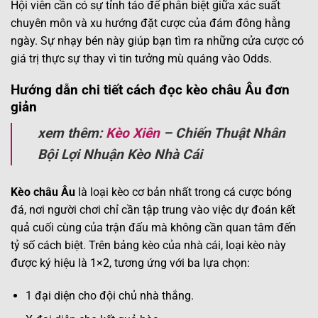
Hội viên cần có sự tỉnh táo để phân biệt giữa xác suất
chuyên môn và xu hướng đặt cược của đám đông hằng
ngày. Sự nhạy bén này giúp bạn tìm ra những cửa cược có
giá trị thực sự thay vì tin tưởng mù quáng vào Odds.
Hướng dẫn chi tiết cách đọc kèo châu Âu đơn
giản
xem thêm:
Kèo Xiên
– Chiến Thuật Nhân
Bội Lợi Nhuận Kèo Nhà Cái
Kèo châu Âu
là loại kèo cơ bản nhất trong cá cược bóng
đá, nơi người chơi chỉ cần tập trung vào việc dự đoán kết
quả cuối cùng của trận đấu mà không cần quan tâm đến
tỷ số cách biệt. Trên bảng kèo của nhà cái, loại kèo này
được ký hiệu là 1×2, tương ứng với ba lựa chọn:
1 đại diện cho đội chủ nhà thắng.