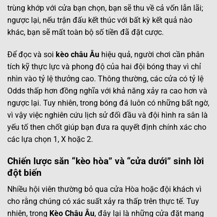
trùng khớp với cửa bạn chọn, bạn sẽ thu về cả vốn lẫn lãi;
ngược lại, nếu trận đấu kết thúc với bất kỳ kết quả nào
khác, bạn sẽ mất toàn bộ số tiền đã đặt cược.
Để đọc và soi
kèo châu Âu
hiệu quả, người chơi cần phân
tích kỹ thực lực và phong độ của hai đội bóng thay vì chỉ
nhìn vào tỷ lệ thưởng cao. Thông thường, các cửa có tỷ lệ
Odds thấp hơn đồng nghĩa với khả năng xảy ra cao hơn và
ngược lại. Tuy nhiên, trong bóng đá luôn có những bất ngờ,
vì vậy việc nghiên cứu lịch sử đối đầu và đội hình ra sân là
yếu tố then chốt giúp bạn đưa ra quyết định chính xác cho
các lựa chọn 1, X hoặc 2.
Chiến lược săn “kèo hòa” và “cửa dưới” sinh lời
đột biến
Nhiều hội viên thường bỏ qua cửa Hòa hoặc đội khách vì
cho rằng chúng có xác suất xảy ra thấp trên thực tế. Tuy
nhiên, trong
Kèo Châu Âu
, đây lại là những cửa đặt mang