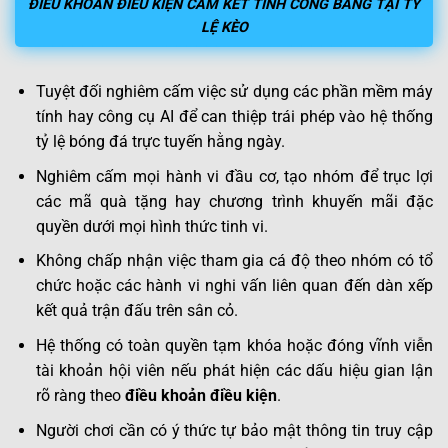
ĐIỀU KHOẢN ĐIỀU KIỆN CAM KẾT TÍNH CÔNG BẰNG TẠI TỶ
LỆ KÈO
Tuyệt đối nghiêm cấm việc sử dụng các phần mềm máy
tính hay công cụ AI để can thiệp trái phép vào hệ thống
tỷ lệ bóng đá trực tuyến hằng ngày.
Nghiêm cấm mọi hành vi đầu cơ, tạo nhóm để trục lợi
các mã quà tặng hay chương trình khuyến mãi đặc
quyền dưới mọi hình thức tinh vi.
Không chấp nhận việc tham gia cá độ theo nhóm có tổ
chức hoặc các hành vi nghi vấn liên quan đến dàn xếp
kết quả trận đấu trên sân cỏ.
Hệ thống có toàn quyền tạm khóa hoặc đóng vĩnh viễn
tài khoản hội viên nếu phát hiện các dấu hiệu gian lận
rõ ràng theo
điều khoản điều kiện
.
Người chơi cần có ý thức tự bảo mật thông tin truy cập