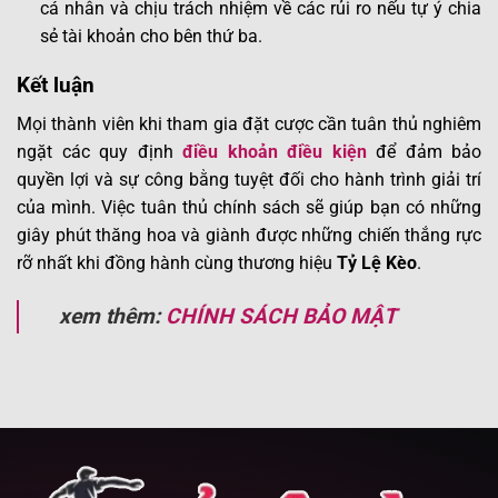
cá nhân và chịu trách nhiệm về các rủi ro nếu tự ý chia
sẻ tài khoản cho bên thứ ba.
Kết luận
Mọi thành viên khi tham gia đặt cược cần tuân thủ nghiêm
ngặt các quy định
điều khoản điều kiện
để đảm bảo
quyền lợi và sự công bằng tuyệt đối cho hành trình giải trí
của mình. Việc tuân thủ chính sách sẽ giúp bạn có những
giây phút thăng hoa và giành được những chiến thắng rực
rỡ nhất khi đồng hành cùng thương hiệu
Tỷ Lệ Kèo
.
xem thêm:
CHÍNH SÁCH BẢO MẬT