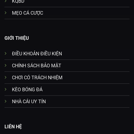
KQBD
MẸO CÁ CƯỢC
GIỚI THIỆU
ĐIỀU KHOẢN ĐIỀU KIỆN
CHÍNH SÁCH BẢO MẬT
CHƠI CÓ TRÁCH NHIỆM
KÈO BÓNG ĐÁ
NHÀ CÁI UY TÍN
LIÊN HỆ