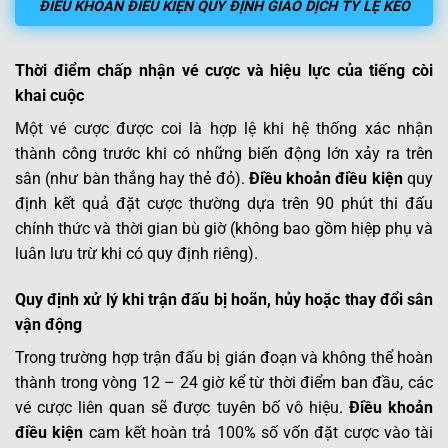
ĐIỀU KHOẢN ĐIỀU KIỆN QUY ĐỊNH GIAO DỊCH TỶ LỆ KÈO
Thời điểm chấp nhận vé cược và hiệu lực của tiếng còi
khai cuộc
Một vé cược được coi là hợp lệ khi hệ thống xác nhận
thành công trước khi có những biến động lớn xảy ra trên
sân (như bàn thắng hay thẻ đỏ).
Điều khoản điều kiện
quy
định kết quả đặt cược thường dựa trên 90 phút thi đấu
chính thức và thời gian bù giờ (không bao gồm hiệp phụ và
luân lưu trừ khi có quy định riêng).
Quy định xử lý khi trận đấu bị hoãn, hủy hoặc thay đổi sân
vận động
Trong trường hợp trận đấu bị gián đoạn và không thể hoàn
thành trong vòng 12 – 24 giờ kể từ thời điểm ban đầu, các
vé cược liên quan sẽ được tuyên bố vô hiệu.
Điều khoản
điều kiện
cam kết hoàn trả 100% số vốn đặt cược vào tài