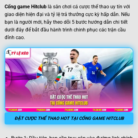
Cổng game Hitclub
là sân chơi cá cược thể thao uy tín với
giao diện hiện đại và tỷ lệ trả thưởng cực kỳ hấp dẫn. Nếu
bạn là người mới, hãy theo dõi 5 bước hướng dẫn chi tiết
dưới đây để bắt đầu hành trình chinh phục các trận cầu
đỉnh cao.
ĐẶT CƯỢC THỂ THAO HOT TẠI CỔNG GAME HITCLUB