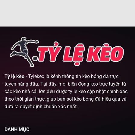
Tỷ lệ kèo
- Tylekeo là kênh thông tin kèo bóng đá trực
tuyến hàng đầu. Tại đây, mọi biến động kèo trực tuyến từ
các kèo nhà cái lớn đều được ty le keo cập nhật chính xác
theo thời gian thực, giúp bạn soi kèo bóng đá hiệu quả và
đưa ra quyết định chuẩn xác nhất.
DANH MỤC