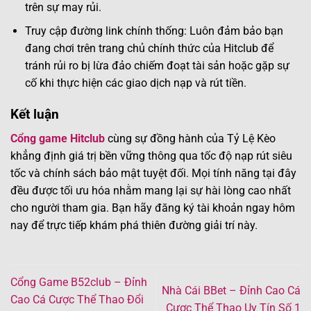
trên sự may rủi.
Truy cập đường link chính thống: Luôn đảm bảo bạn
đang chơi trên trang chủ chính thức của Hitclub để
tránh rủi ro bị lừa đảo chiếm đoạt tài sản hoặc gặp sự
cố khi thực hiện các giao dịch nạp và rút tiền.
Kết luận
Cổng game Hitclub
cùng sự đồng hành của Tỷ Lệ Kèo
khẳng định giá trị bền vững thông qua tốc độ nạp rút siêu
tốc và chính sách bảo mật tuyệt đối. Mọi tính năng tại đây
đều được tối ưu hóa nhằm mang lại sự hài lòng cao nhất
cho người tham gia. Bạn hãy đăng ký tài khoản ngay hôm
nay để trực tiếp khám phá thiên đường giải trí này.
Cổng Game B52club – Đỉnh
Nhà Cái BBet – Đỉnh Cao Cá
Cao Cá Cược Thể Thao Đổi
Cược Thể Thao Uy Tín Số 1