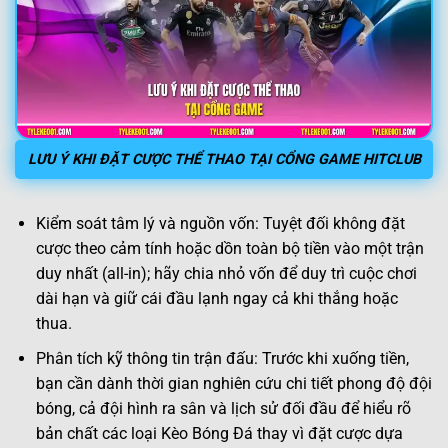
LƯU Ý KHI ĐẶT CƯỢC THỂ THAO TẠI CỔNG GAME HITCLUB
Kiểm soát tâm lý và nguồn vốn: Tuyệt đối không đặt
cược theo cảm tính hoặc dồn toàn bộ tiền vào một trận
duy nhất (all-in); hãy chia nhỏ vốn để duy trì cuộc chơi
dài hạn và giữ cái đầu lạnh ngay cả khi thắng hoặc
thua.
Phân tích kỹ thông tin trận đấu: Trước khi xuống tiền,
bạn cần dành thời gian nghiên cứu chi tiết phong độ đội
bóng, cả đội hình ra sân và lịch sử đối đầu để hiểu rõ
bản chất các loại Kèo Bóng Đá thay vì đặt cược dựa