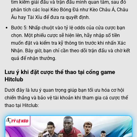
tìm kiếm giải đấu và trận đấu mình quan tâm, sau đó
phân tích các loại Kèo Bóng Đá như Kèo Châu Á, Châu
Âu hay Tài Xỉu để đưa ra quyết định.
Bước 5: Nhấp chuột vào tỷ lệ odds của cửa cược bạn
chọn. Một phiếu cược sẽ hiện lên, hãy nhập số tiền
muốn đặt và kiểm tra kỹ thông tin trước khi nhấn Xác
Nhận. Bây giờ, bạn chỉ cần theo dõi trận đấu và chờ kết
quả để nhận thưởng.
Lưu ý khi đặt cược thể thao tại cổng game
Hitclub
Dưới đây là lưu ý quan trọng giúp bạn tối ưu hóa cơ hội
chiến thắng và bảo vệ tài khoản khi tham gia cá cược thể
thao tại Hitclub: