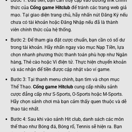
Bước 1: Đầu tiên, bạn cần truy cập vào đường link chính
thức của
Cổng game Hitclub
để tránh các trang web giả
mạo. Tại giao diện trang chủ, hãy nhấn nút Đăng Ký nếu
chưa có tài khoản hoặc Đăng Nhập nếu đã là thành
viên chính thức của hệ thống.
Bước 2: Để tham gia đặt cược chuẩn, bạn cần có số dư
trong tài khoản. Hãy nhấn ngay vào mục Nạp Tiền, lựa
chọn nhanh phương thức thanh toán phù hợp như Ngân
hàng, Thẻ cào hoặc Ví điện tử. Thực hiện chuyển khoản
và xác nhận để tiền được cập nhật vào ví game.
Bước 3: Tại thanh menu chính, bạn tìm và chọn mục
Thể Thao.
Cổng game Hitclub
cung cấp nhiều sảnh
cược đẳng cấp như S-Sports, O-Sports hoặc M-Sports.
Hãy chọn sảnh chơi mà bạn cảm thấy quen thuộc và dễ
thao tác nhất.
Bước 4: Sau khi vào sảnh Hit club, danh sách các môn
thể thao như Bóng đá, Bóng rổ, Tennis sẽ hiện ra. Bạn