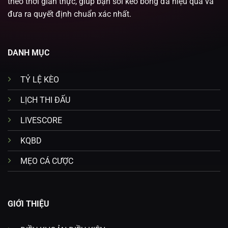
theo thời gian thực, giúp bạn soi kèo bóng đá hiệu quả và
đưa ra quyết định chuẩn xác nhất.
DANH MỤC
TỶ LỆ KÈO
LỊCH THI ĐẤU
LIVESCORE
KQBD
MẸO CÁ CƯỢC
GIỚI THIỆU