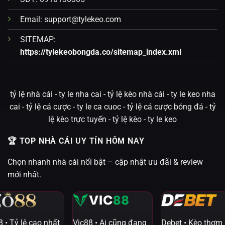
Email:
support@tylekeo.com
SITEMAP:
https://tylekeobongda.co/sitemap_index.xml
tỷ lệ nhà cái - ty le nha cai - tỷ lệ kèo nhà cái - ty le keo nha
cai - tỷ lệ cá cược - ty le ca cuoc - tỷ lệ cá cược bóng đá - tỷ
lệ kèo trực tuyến - tỷ lệ kèo - ty le keo
🏆️ TOP NHÀ CÁI UY TÍN HÔM NAY
Chọn nhanh nhà cái nổi bật – cập nhật ưu đãi & review
mới nhất.
 • Tỷ lệ cao nhất
Vic88 • Ai cũng đang
Debet • Kèo thơm