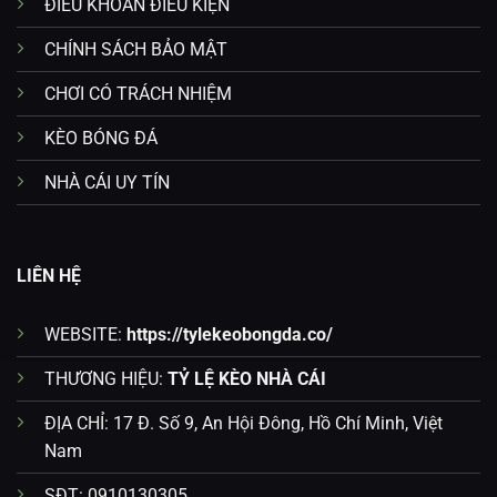
ĐIỀU KHOẢN ĐIỀU KIỆN
CHÍNH SÁCH BẢO MẬT
CHƠI CÓ TRÁCH NHIỆM
KÈO BÓNG ĐÁ
NHÀ CÁI UY TÍN
LIÊN HỆ
WEBSITE:
https://tylekeobongda.co/
THƯƠNG HIỆU:
TỶ LỆ KÈO NHÀ CÁI
ĐỊA CHỈ: 17 Đ. Số 9, An Hội Đông, Hồ Chí Minh, Việt
Nam
SĐT: 0910130305