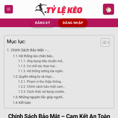
Bỏ
qua
nội
dung
ĐĂNG KÝ
ĐĂNG NHẬP
Mục lục:
Chính Sách Bảo Mật –…
Hệ thống rào chắn bảo…
Ứng dụng tiêu chuẩn mã…
Cơ chế xác thực hai…
Hệ thống tường lửa ngăn…
Quyền riêng tư và mục…
Phạm vi thu thập thông…
Chính sách bảo mật cam…
Cách thức sử dụng cookie…
Những nguyên tắc giúp người…
Kết luận
Chính Sách Bảo Mật – Cam Kết An Toàn