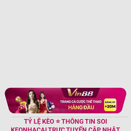
TỶ LỆ KÈO ⭐️ THÔNG TIN SOI
KEONHACAI TRỰC TUYẾN CẬP NHẬT