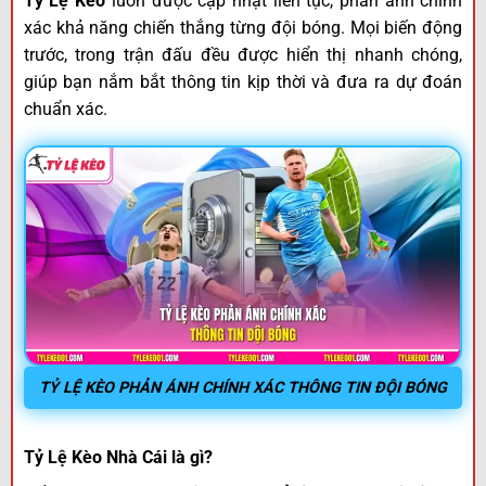
Tỷ Lệ Kèo
luôn được cập nhật liên tục, phản ánh chính
xác khả năng chiến thắng từng đội bóng. Mọi biến động
trước, trong trận đấu đều được hiển thị nhanh chóng,
giúp bạn nắm bắt thông tin kịp thời và đưa ra dự đoán
chuẩn xác.
TỶ LỆ KÈO PHẢN ÁNH CHÍNH XÁC THÔNG TIN ĐỘI BÓNG
Tỷ Lệ Kèo Nhà Cái là gì?