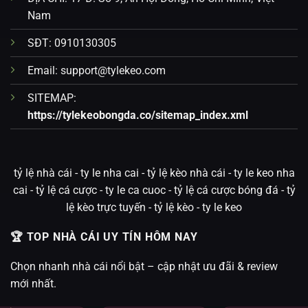
lệ nhà cái nâng cao khả năng đưa ra lựa chọn thông
Nam
minh, đồng thời tăng cơ hội dự đoán chính xác từng trận
SĐT: 0910130305
đấu.
Email:
support@tylekeo.com
Tổng hợp các dịch vụ tỷ lệ kèo nhà cái dành
cho hội viên
SITEMAP:
https://tylekeobongda.co/sitemap_index.xml
Tỷ Lệ Kèo
Nhà Cái
không chỉ cung cấp thông tin kèo cơ
bản mà còn tích hợp nhiều dịch vụ đặc biệt hỗ trợ phân
tích trận đấu. Người chơi khi tham gia cá cược bóng đá
có thể tiếp cận dữ liệu biến động kèo, thống kê chi tiết và
tỷ lệ nhà cái - ty le nha cai - tỷ lệ kèo nhà cái - ty le keo nha
dự đoán tỷ số, giúp đánh giá cơ hội thắng thua chính xác
cai - tỷ lệ cá cược - ty le ca cuoc - tỷ lệ cá cược bóng đá - tỷ
hơn.
lệ kèo trực tuyến - tỷ lệ kèo - ty le keo
🏆️ TOP NHÀ CÁI UY TÍN HÔM NAY
Lịch thi đấu trên Tỷ Lệ Kèo Nhà Cái
Tỷ Lệ Kèo
cung cấp lịch thi đấu chi tiết của các giải bóng
Chọn nhanh nhà cái nổi bật – cập nhật ưu đãi & review
đá trong và ngoài nước. Người theo dõi có thể xem giờ
mới nhất.
trận đấu, địa điểm, đối thủ và các thông tin liên quan để