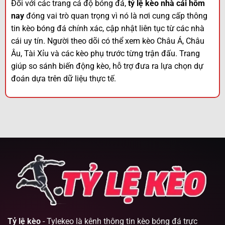
Đối với các trang cá độ bóng đá,
tỷ lệ kèo nhà cái hôm
nay
đóng vai trò quan trọng vì nó
là nơi cung cấp thông
tin kèo bóng đá chính xác, cập nhật liên tục từ các nhà
cái uy tín. Người theo dõi có thể xem kèo Châu Á, Châu
Âu, Tài Xỉu và các kèo phụ trước từng trận đấu. Trang
giúp so sánh biến động kèo, hỗ trợ đưa ra lựa chọn dự
đoán dựa trên dữ liệu thực tế.
Mỗi
tỷ lệ kèo
trên trang được phân tích dựa trên phong
độ đội bóng, lịch sử đối đầu, lực lượng cầu thủ và chiến
thuật. Trang còn tổng hợp biến động kèo từ nhiều nhà
cái, giúp người theo dõi nhận biết xu hướng đặt cược.
Nhờ đó, việc dự đoán kết quả trở nên khách quan và có
cơ sở hơn, thay vì chỉ dựa vào cảm tính cá nhân.
Ngoài kèo chính,
tỷ lệ kèo nhà cái
cung cấp thêm thông
tin về kèo phạt góc, thẻ phạt và tỷ số dự kiến. Mọi dữ liệu
được cập nhật nhanh 24/24, giúp nắm bắt thay đổi
Tỷ lệ kèo
- Tylekeo là kênh thông tin kèo bóng đá trực
trước, trong và sau trận đấu. Việc theo dõi biến động kèo